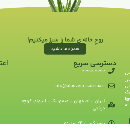
روحِ خانه ی شما را سبز میکنیم!
همراه ما باشید
دسترسی سریع
اعت
000d00000
یعی
ور
info@aloevera-sabrina.ir
بی
رگ
ورا
ایران - اصفهان -اصفهانک - انتهای کوچه
به
درختی
پاسخگویی 24 ساعته