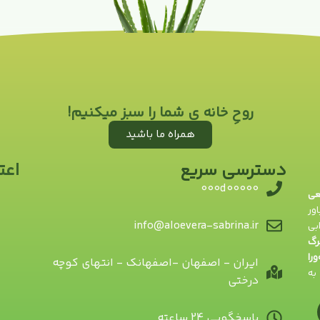
روحِ خانه ی شما را سبز میکنیم!
همراه ما باشید
دسترسی سریع
اعت
000d00000
یعی
ور
info@aloevera-sabrina.ir
بی
رگ
ورا
ایران - اصفهان -اصفهانک - انتهای کوچه
به
درختی
پاسخگویی 24 ساعته