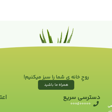
روحِ خانه ی شما را سبز میکنیم!
همراه ما باشید
دسترسی سریع
اعت
000d00000
یعی
ور