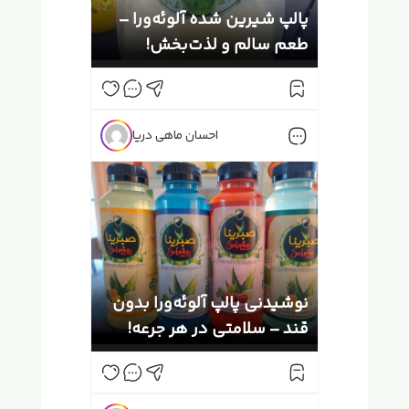
پالپ شیرین شده آلوئه‌ورا –
طعم سالم و لذت‌بخش!
احسان ماهی دریا
نوشیدنی پالپ آلوئه‌ورا بدون
قند – سلامتی در هر جرعه!