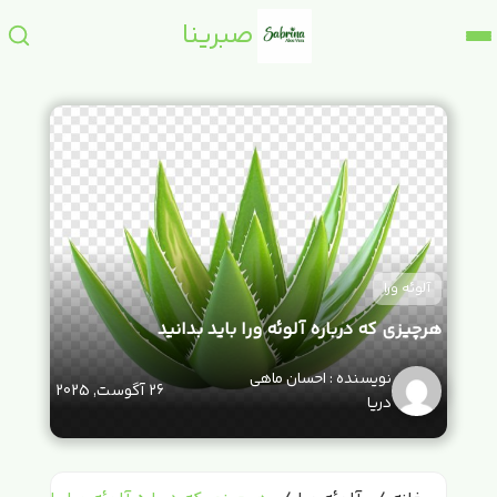
صبرینا
آلوئه ورا
هرچیزی که درباره آلوئه ورا باید بدانید
احسان ماهی
26 آگوست, 2025
دریا